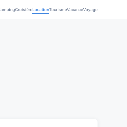
Camping
Croisière
Location
Tourisme
Vacance
Voyage