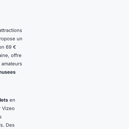
attractions
ropose un
ron 69 €
ine, offre
es amateurs
musees
llets
en
r Vizeo
s
fs. Des