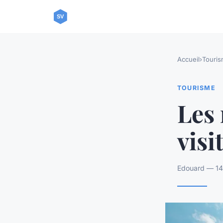
Accueil
›
Touri
TOURISME
Les 
visi
Edouard — 14