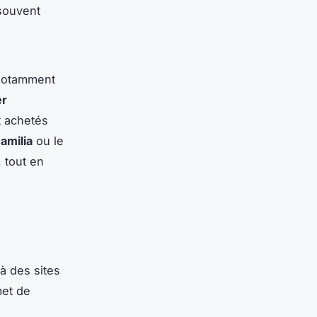
 souvent
notamment
er
t achetés
amilia
ou le
, tout en
à des sites
met de