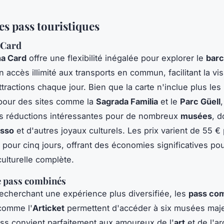
es pass touristiques
 Card
na Card
offre une flexibilité inégalée pour explorer le
barc
un accès illimité aux transports en commun, facilitant la vis
ttractions chaque jour. Bien que la carte n'inclue plus les
our des sites comme la
Sagrada Familia
et le
Parc Güell
,
s réductions intéressantes pour de nombreux
musées
, d
asso
et d'autres joyaux culturels. Les prix varient de 55 € 
€ pour cinq jours, offrant des économies significatives po
ulturelle complète.
e pass combinés
echerchant une expérience plus diversifiée, les
pass co
omme l'
Articket
permettent d'accéder à six musées maj
ss convient parfaitement aux amoureux de l'
art
et de l'ar