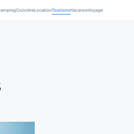
Camping
Croisière
Location
Tourisme
Vacance
Voyage
5