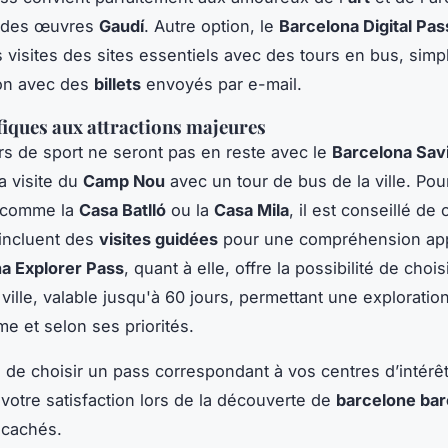
 des œuvres
Gaudí
. Autre option, le
Barcelona Digital Pas
 visites des sites essentiels avec des tours en bus, simpl
ion avec des
billets
envoyés par e-mail.
fiques aux attractions majeures
s de sport ne seront pas en reste avec le
Barcelona Sav
a visite du
Camp Nou
avec un tour de bus de la ville. Pou
comme la
Casa Batlló
ou la
Casa Mila
, il est conseillé de 
incluent des
visites guidées
pour une compréhension app
a Explorer Pass
, quant à elle, offre la possibilité de choi
 ville, valable jusqu'à 60 jours, permettant une exploratio
me et selon ses priorités.
al de choisir un pass correspondant à vos centres d’intérêt
votre satisfaction lors de la découverte de
barcelone bar
 cachés.