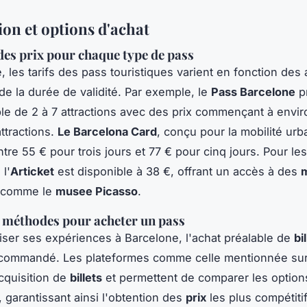
ion et options d'achat
des prix pour chaque type de pass
 les tarifs des pass touristiques varient en fonction des 
 de la durée de validité. Par exemple, le
Pass Barcelone
p
ble de 2 à 7 attractions avec des prix commençant à envi
ttractions.
Le Barcelona Card
, conçu pour la mobilité urba
ntre 55 € pour trois jours et 77 € pour cinq jours. Pour l
, l'
Articket
est disponible à 38 €, offrant un accès à des
x comme le
musee Picasso
.
 méthodes pour acheter un pass
ser ses expériences à Barcelone, l'achat préalable de
bi
recommandé. Les plateformes comme celle mentionnée su
'acquisition de
billets
et permettent de comparer les option
, garantissant ainsi l'obtention des
prix
les plus compétiti