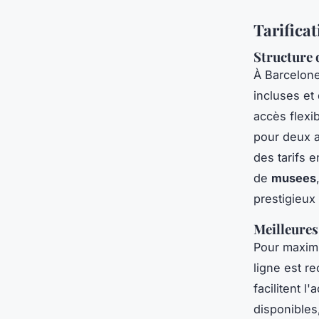
Tarificat
Structure 
À Barcelone,
incluses et
accès flexi
pour deux a
des tarifs e
de
musees
prestigieu
Meilleures
Pour maximi
ligne est 
facilitent l
disponibles