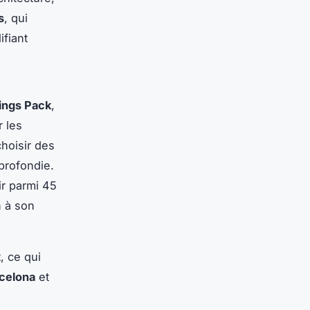
s
, qui
ifiant
ings Pack
,
r les
choisir des
rofondie.
sir parmi 45
n à son
, ce qui
celona
et