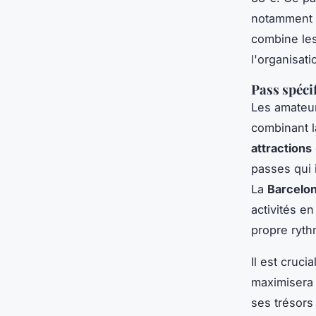
notamment
combine les
l'organisat
Pass spéci
Les amateur
combinant l
attractions
passes qui 
La
Barcelon
activités en
propre ryth
Il est cruci
maximisera 
ses trésors