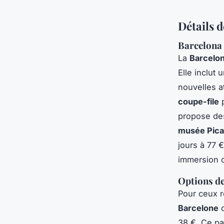
Détails d
Barcelona
La
Barcelo
Elle inclut 
nouvelles a
coupe-file
p
propose de
musée Pic
jours à 77 
immersion c
Options d
Pour ceux r
Barcelone
c
38 €. Ce pa