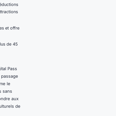
éductions
ttractions
es et offre
lus de 45
ital Pass
n passage
me le
is sans
ondre aux
ulturels de