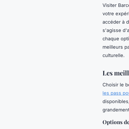
Visiter Bar
votre expér
accéder à d
s'agisse d'
chaque opti
meilleurs pa
culturelle.
Les meil
Choisir le 
les pass po
disponibles,
grandement 
Options de