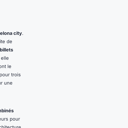
elona city
.
ite de
billets
 elle
ont le
pour trois
ur une
mbinés
eurs pour
chitecture,