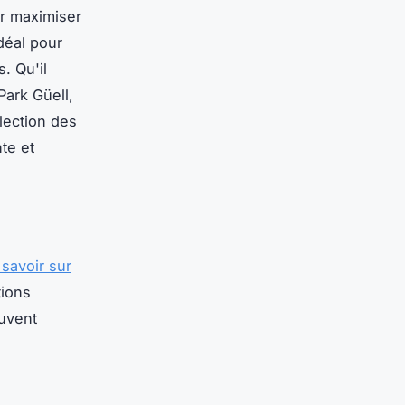
ur maximiser
déal pour
. Qu'il
Park Güell,
lection des
nte et
savoir sur
tions
euvent